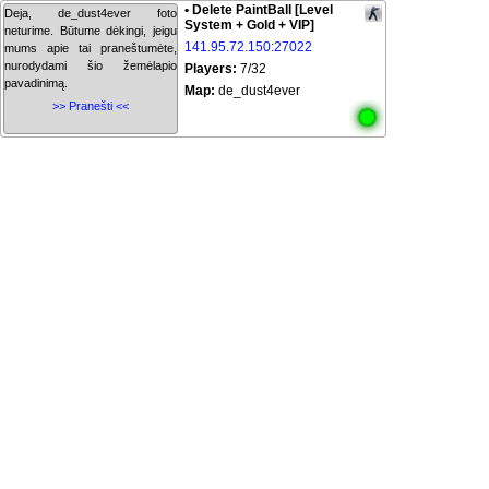
• Delete PaintBall [Level
Deja, de_dust4ever foto
System + Gold + VIP]
neturime. Būtume dėkingi, jeigu
141.95.72.150:27022
mums apie tai praneštumėte,
nurodydami šio žemėlapio
Players:
7/32
pavadinimą.
Map:
de_dust4ever
>> Pranešti <<