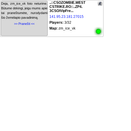
..::CSOZOMBIE.WEST
Deja, zm_ice_vk foto neturime.
CSTRIKE.RO::..ZP4.
Būtume dėkingi, jeigu mums apie
3CSO/VipFre...
tai praneštumėte, nurodydami
141.95.23.181:27015
šio žemėlapio pavadinimą.
Players:
3/32
>> Pranešti <<
Map:
zm_ice_vk