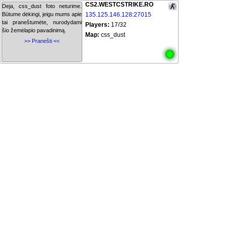
CS2.WESTCSTRIKE.RO
Deja, css_dust foto neturime.
Būtume dėkingi, jeigu mums apie
135.125.146.128:27015
tai praneštumėte, nurodydami
Players:
17/32
šio žemėlapio pavadinimą.
Map:
css_dust
>> Pranešti <<