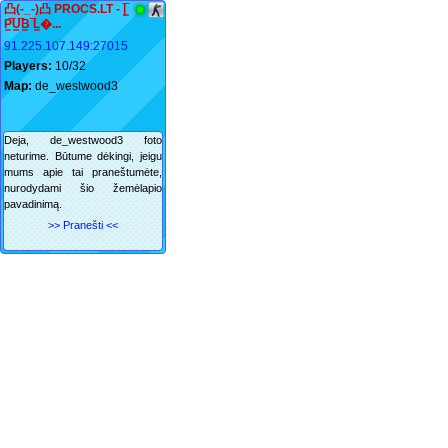
凸(-_-)凸 PROCS.LT - |͇̿
P͇̿U͇̿B͇ ̿L͇�...
91.225.107.149:27015
Players:
10/32
Map:
de_westwood3
Deja, de_westwood3 foto
neturime. Būtume dėkingi, jeigu
mums apie tai praneštumėte,
nurodydami šio žemėlapio
pavadinimą.
>> Pranešti <<