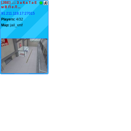
[JBE] .::: З а К а Т а Е
м В П е Л ...
91.211.118.17:27015
Players:
4/32
Map:
jail_xmf