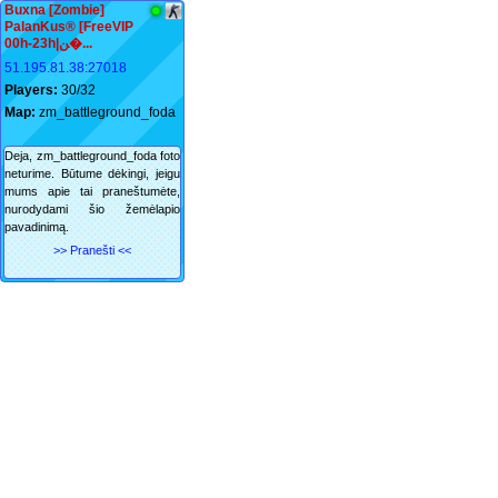
Buxna [Zombie]
PalanKus® [FreeVIP
00h-23h|ﻦ�...
51.195.81.38:27018
Players:
30/32
Map:
zm_battleground_foda
Deja, zm_battleground_foda foto
neturime. Būtume dėkingi, jeigu
mums apie tai praneštumėte,
nurodydami šio žemėlapio
pavadinimą.
>> Pranešti <<