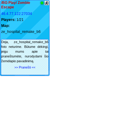
/BG Play/ Zombie
Escape
46.4.77.122:27034
Players:
1/21
Map:
ze_hospital_remake_b6
Deja, ze_hospital_remake_b6
foto neturime. Būtume dėkingi,
jeigu mums apie tai
praneštumėte, nurodydami šio
žemėlapio pavadinimą.
>> Pranešti <<