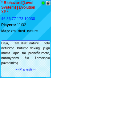
* Biohazard [Level
System] | Evolution
XP *
46.36.77.173:10030
Players:
11/32
Map:
zm_dust_nature
Deja, zm_dust_nature foto
neturime. Būtume dėkingi, jeigu
mums apie tai praneštumėte,
nurodydami šio žemėlapio
pavadinimą.
>> Pranešti <<