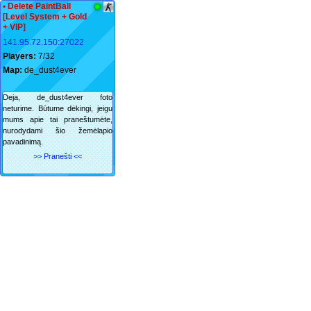
• Delete PaintBall
[Level System + Gold
+ VIP]
141.95.72.150:27022
Players:
7/32
Map:
de_dust4ever
Deja, de_dust4ever foto
neturime. Būtume dėkingi, jeigu
mums apie tai praneštumėte,
nurodydami šio žemėlapio
pavadinimą.
>> Pranešti <<