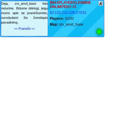
[MAXPLAYERS] ZOMBIE
Deja, zm_anvil_base foto
UNLIMITED© #1
neturime. Būtume dėkingi, jeigu
62.122.215.226:27015
mums apie tai praneštumėte,
nurodydami šio žemėlapio
Players:
32/32
pavadinimą.
Map:
zm_anvil_base
>> Pranešti <<