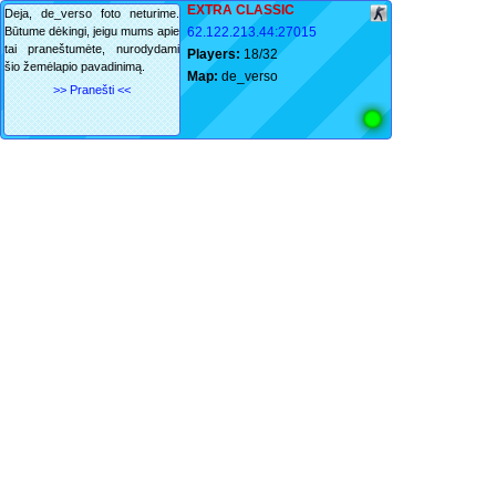
EXTRA CLASSIC
Deja, de_verso foto neturime.
Būtume dėkingi, jeigu mums apie
62.122.213.44:27015
tai praneštumėte, nurodydami
Players:
18/32
šio žemėlapio pavadinimą.
Map:
de_verso
>> Pranešti <<