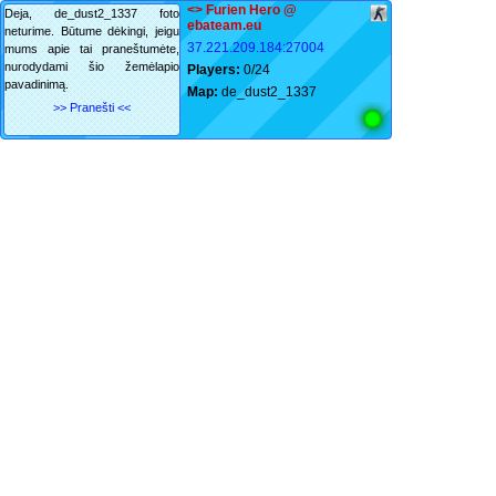
<
> Furien Hero @
Deja, de_dust2_1337 foto
ebateam.eu
neturime. Būtume dėkingi, jeigu
37.221.209.184:27004
mums apie tai praneštumėte,
nurodydami šio žemėlapio
Players:
0/24
pavadinimą.
Map:
de_dust2_1337
>> Pranešti <<