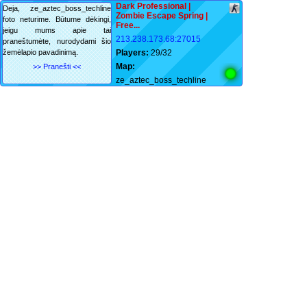
Dark Professional |
Deja, ze_aztec_boss_techline
Zombie Escape Spring |
foto neturime. Būtume dėkingi,
Free...
jeigu mums apie tai
213.238.173.68:27015
praneštumėte, nurodydami šio
žemėlapio pavadinimą.
Players:
29/32
Map:
>> Pranešti <<
ze_aztec_boss_techline