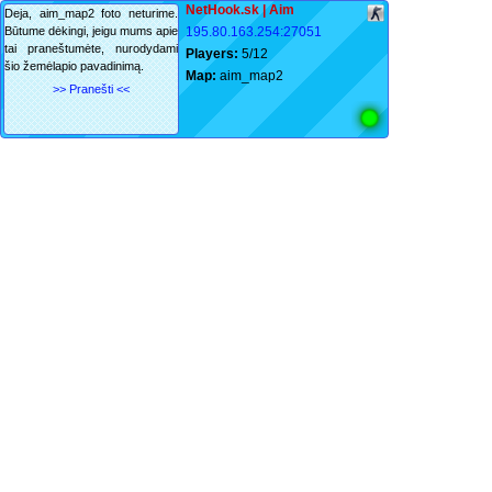
NetHook.sk | Aim
Deja, aim_map2 foto neturime.
Būtume dėkingi, jeigu mums apie
195.80.163.254:27051
tai praneštumėte, nurodydami
Players:
5/12
šio žemėlapio pavadinimą.
Map:
aim_map2
>> Pranešti <<