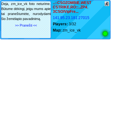
..::CSOZOMBIE.WEST
Deja, zm_ice_vk foto neturime.
CSTRIKE.RO::..ZP4.
Būtume dėkingi, jeigu mums apie
3CSO/VipFre...
tai praneštumėte, nurodydami
141.95.23.181:27015
šio žemėlapio pavadinimą.
Players:
3/32
>> Pranešti <<
Map:
zm_ice_vk