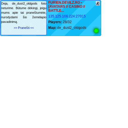
FURIEN.DEVILZ.RO •
Deja, de_dust2_oldgods foto
[AVATARS # CASINO #
neturime. Būtume dėkingi, jeigu
BATTLE...
mums apie tai praneštumėte,
135.125.166.224:27015
nurodydami šio žemėlapio
pavadinimą.
Players:
28/32
Map:
de_dust2_oldgods
>> Pranešti <<